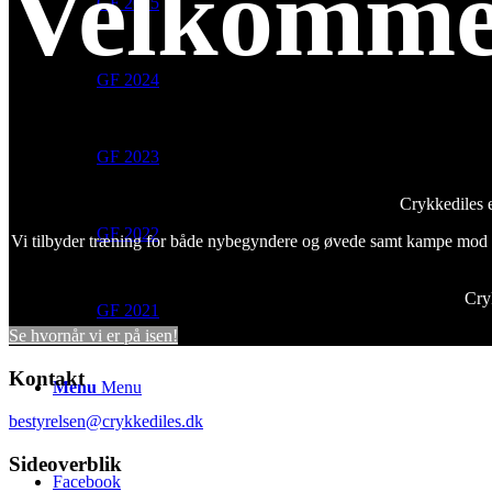
Velkomme
GF 2025
GF 2024
GF 2023
Crykkediles 
GF 2022
Vi tilbyder træning for både nybegyndere og øvede samt kampe mod ho
Cry
GF 2021
Se hvornår vi er på isen!
Kontakt
Menu
Menu
bestyrelsen@crykkediles.dk
Sideoverblik
Facebook