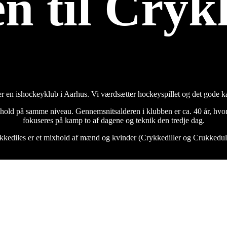
n til
Crykk
er en ishockeyklub i Aarhus. Vi værdsætter hockeyspillet og det gode 
ld på samme niveau. Gennemsnitsalderen i klubben er ca. 40 år, hvor 
fokuseres på kamp to af dagene og teknik den tredje dag.
kkediles er et mixhold af mænd og kvinder (Crykkediller og Crukkedull